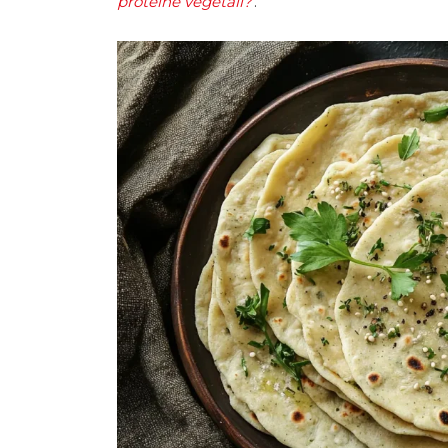
proteine vegetali?
.