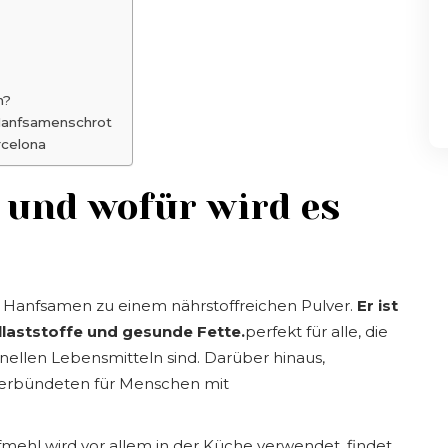
n?
Hanfsamenschrot
rcelona
 und wofür wird es
n Hanfsamen zu einem nährstoffreichen Pulver.
Er ist
llaststoffe und gesunde Fette.
perfekt für alle, die
nellen Lebensmitteln sind. Darüber hinaus,
Verbündeten für Menschen mit
ehl wird vor allem in der Küche verwendet, findet