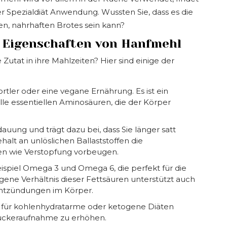
er Spezialdiät Anwendung. Wussten Sie, dass es die
en, nahrhaften Brotes sein kann?
 Eigenschaften von Hanfmehl
utat in ihre Mahlzeiten? Hier sind einige der
ortler oder eine vegane Ernährung. Es ist ein
 alle essentiellen Aminosäuren, die der Körper
dauung und trägt dazu bei, dass Sie länger satt
alt an unlöslichen Ballaststoffen die
n wie Verstopfung vorbeugen.
spiel Omega 3 und Omega 6, die perfekt für die
ene Verhältnis dieser Fettsäuren unterstützt auch
Entzündungen im Körper.
l für kohlenhydratarme oder ketogene Diäten
 Zuckeraufnahme zu erhöhen.