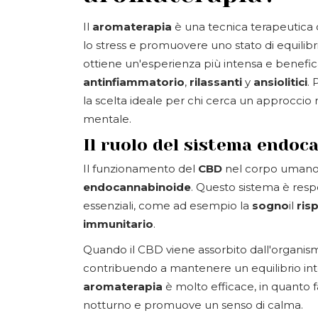
Il
aromaterapia
è una tecnica terapeutica 
lo stress e promuovere uno stato di equilib
ottiene un'esperienza più intensa e benef
antinfiammatorio
,
rilassanti
y
ansiolitici
. 
la scelta ideale per chi cerca un approccio n
mentale.
Il ruolo del sistema endoc
Il funzionamento del
CBD
nel corpo umano s
endocannabinoide
. Questo sistema è respo
essenziali, come ad esempio la
sogno
il
ris
immunitario
.
Quando il CBD viene assorbito dall'organismo
contribuendo a mantenere un equilibrio in
aromaterapia
è molto efficace, in quanto fa
notturno e promuove un senso di calma.