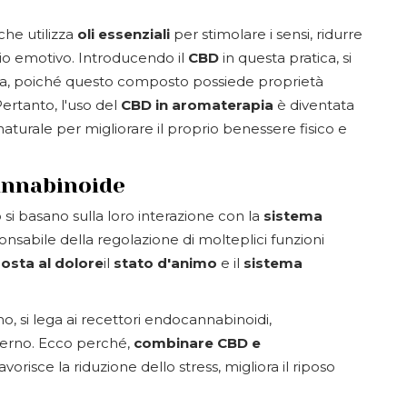
che utilizza
oli essenziali
per stimolare i sensi, ridurre
rio emotivo. Introducendo il
CBD
in questa pratica, si
ica, poiché questo composto possiede proprietà
Pertanto, l'uso del
CBD in aromaterapia
è diventata
aturale per migliorare il proprio benessere fisico e
annabinoide
i basano sulla loro interazione con la
sistema
nsabile della regolazione di molteplici funzioni
posta al dolore
il
stato d'animo
e il
sistema
, si lega ai recettori endocannabinoidi,
terno. Ecco perché,
combinare CBD e
vorisce la riduzione dello stress, migliora il riposo