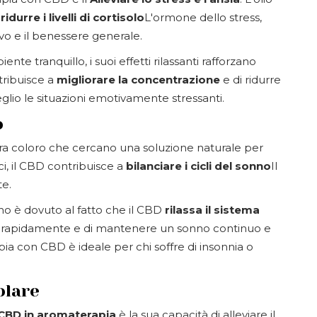
i
ridurre i livelli di cortisolo
L'ormone dello stress,
vo e il benessere generale.
nte tranquillo, i suoi effetti rilassanti rafforzano
tribuisce a
migliorare la concentrazione
e di ridurre
meglio le situazioni emotivamente stressanti.
o
ra coloro che cercano una soluzione naturale per
ici, il CBD contribuisce a
bilanciare i cicli del sonno
Il
te.
no è dovuto al fatto che il CBD
rilassa il sistema
ù rapidamente e di mantenere un sonno continuo e
pia con CBD è ideale per chi soffre di insonnia o
olare
 CBD in aromaterapia
è la sua capacità di alleviare il