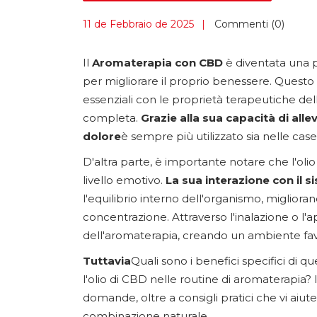
11 de Febbraio de 2025
Commenti (0)
Il
Aromaterapia con CBD
è diventata una p
per migliorare il proprio benessere. Questo 
essenziali con le proprietà terapeutiche del
completa.
Grazie alla sua capacità di allev
dolore
è sempre più utilizzato sia nelle cas
D'altra parte, è importante notare che l'olio
livello emotivo.
La sua interazione con il
l'equilibrio interno dell'organismo, miglior
concentrazione. Attraverso l'inalazione o l'ap
dell'aromaterapia, creando un ambiente fav
Tuttavia
Quali sono i benefici specifici di
l'olio di CBD nelle routine di aromaterapia? 
domande, oltre a consigli pratici che vi aiut
combinazione naturale.