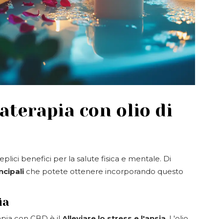
aterapia con olio di
plici benefici per la salute fisica e mentale. Di
ncipali
che potete ottenere incorporando questo
ia
apia con CBD è il
Alleviare lo stress e l'ansia
. L'olio