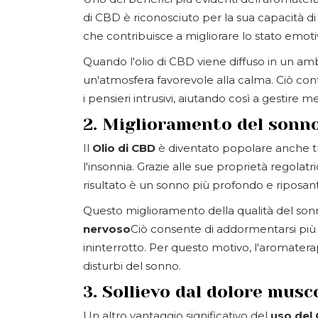
di CBD è riconosciuto per la sua capacità d
che contribuisce a migliorare lo stato emoti
Quando l'olio di CBD viene diffuso in un ambie
un'atmosfera favorevole alla calma. Ciò con
i pensieri intrusivi, aiutando così a gestire 
2. Miglioramento del sonn
Il
Olio di CBD
è diventato popolare anche t
l'insonnia. Grazie alle sue proprietà regolatr
risultato è un sonno più profondo e riposan
Questo miglioramento della qualità del son
nervoso
Ciò consente di addormentarsi pi
ininterrotto. Per questo motivo, l'aromatera
disturbi del sonno.
3. Sollievo dal dolore musc
Un altro vantaggio significativo del
uso del