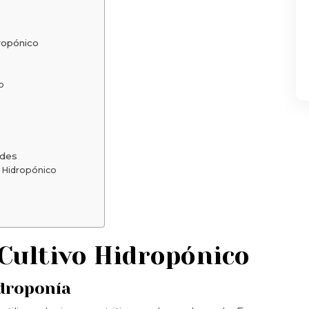
ropónico
o
ades
o Hidropónico
Cultivo Hidropónico
idroponía