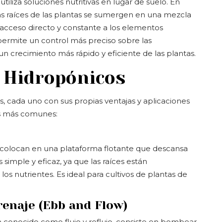
iliza soluciones nutritivas en lugar de suelo. En
las raíces de las plantas se sumergen en una mezcla
 acceso directo y constante a los elementos
 permite un control más preciso sobre las
n crecimiento más rápido y eficiente de las plantas.
 Hidropónicos
s, cada uno con sus propias ventajas y aplicaciones
os más comunes:
 se colocan en una plataforma flotante que descansa
 simple y eficaz, ya que las raíces están
s nutrientes. Es ideal para cultivos de plantas de
renaje (Ebb and Flow)
n conocido como flujo y reflujo, consiste en bombear